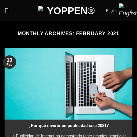
Skip
English
to
content
MONTHLY ARCHIVES:
FEBRUARY 2021
10
Feb
¿Por qué invertir en publicidad este 2021?
La Publicidad de Internet ha demostrado tener grandes beneficios